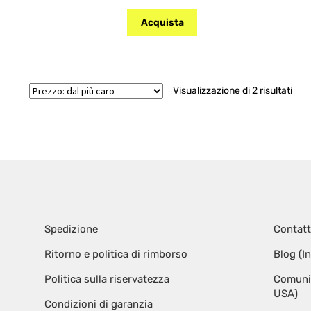
Acquista
Prez
Visualizzazione di 2 risultati
dal
più
car
Spedizione
Contatt
Ritorno e politica di rimborso
Blog (I
Politica sulla riservatezza
Comunic
USA)
Condizioni di garanzia