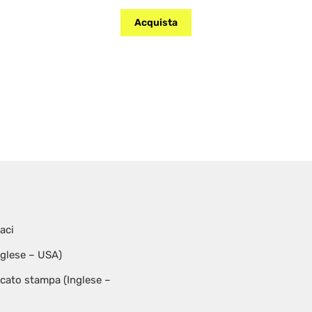
Acquista
zo:
o
aci
nglese – USA)
ato stampa (Inglese –