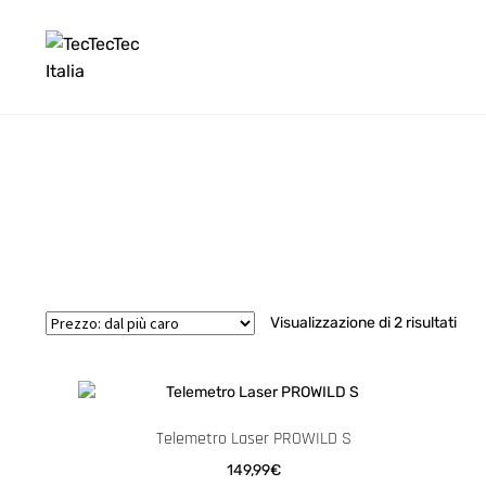
Vai
Vai
alla
al
navigazione
contenuto
Prez
Visualizzazione di 2 risultati
dal
più
car
Telemetro Laser PROWILD S
149,99
€