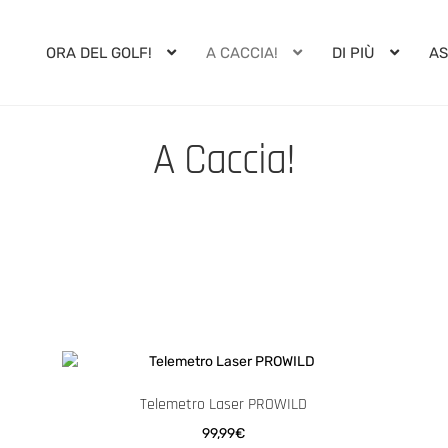
ORA DEL GOLF!
A CACCIA!
DI PIÙ
AS
A Caccia!
zo:
o
Telemetro Laser PROWILD
99,99
€