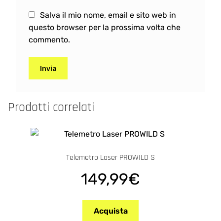
Salva il mio nome, email e sito web in
questo browser per la prossima volta che
commento.
A
l
Prodotti correlati
t
e
r
n
Telemetro Laser PROWILD S
a
t
149,99
€
i
v
e
Acquista