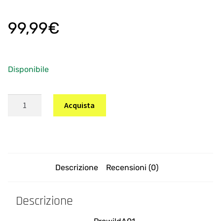
99,99
€
Disponibile
Telemetro
A
Acquista
Laser
l
PROWILD
t
quantità
e
r
n
Descrizione
Recensioni (0)
a
t
Descrizione
i
v