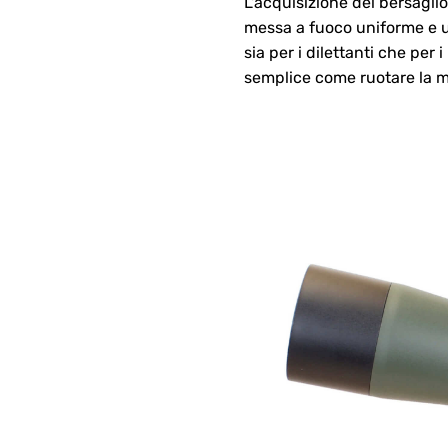
L'acquisizione del bersaglio
messa a fuoco uniforme e u
sia per i dilettanti che per 
semplice come ruotare la m