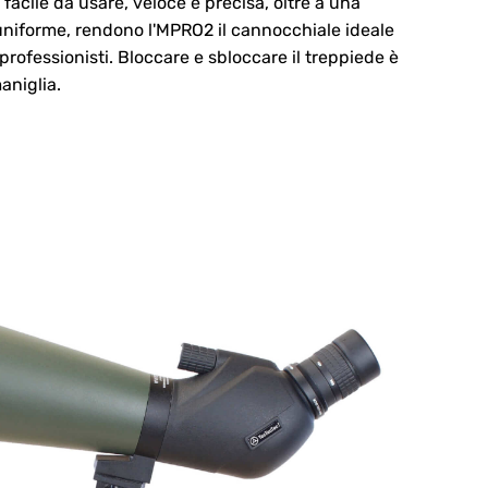
 facile da usare, veloce e precisa, oltre a una
niforme, rendono l'MPRO2 il cannocchiale ideale
i professionisti. Bloccare e sbloccare il treppiede è
aniglia.