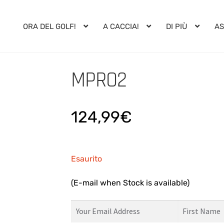
ORA DEL GOLF!
A CACCIA!
DI PIÙ
AS
MPRO2
124,99
€
Esaurito
(E-mail when Stock is available)