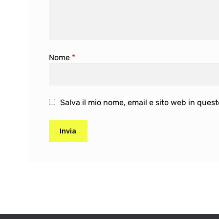
Nome
*
Salva il mio nome, email e sito web in que
A
l
t
e
r
n